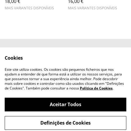
18,00 €
16,00 €
MAIS VARIANTES DISPONÍVEIS
MAIS VARIANTES DISPONÍVEIS
Contacte-nos
Termos Legais
Cookies
Política de
Política de cookies
Privacidade
Este site utiliza cookies. Os cookies são pequenos ficheiros que nos
Livro de Reclamações
ajudam a entender de que forma está a utilizar os nossos serviços, para
que possamos tornar a sua experiência ainda melhor. Pode descobrir
mais sobre cookies e controlar como são usados clicando em "Definições
de Cookies". Também pode consultar a nossa
Política de Cookies
.
Aceitar Todos
©
2026
.
Definições de Cookies
powered by